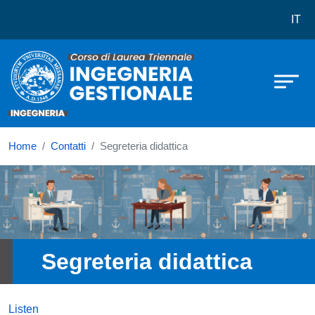
Corso di laurea in Ingegneria gesti
Skip to main content
IT
Home
Contatti
Segreteria didattica
Immagine
Segreteria didattica
Listen