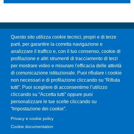
Questo sito utilizza cookie tecnici, propri e di terze
parti, per garantire la corretta navigazione e
analizzare il traffico e, con il tuo consenso, cookie di
profilazione e altri strumenti di tracciamento di terzi
per mostrare video e misurare l'efficacia delle attività
Università degli Studi di Messina
di comunicazione istituzionale. Puoi rifiutare i cookie
Piazza Pugliatti, 1 - 98122 Messina
non necessari e di profilazione cliccando su “Rifiuta
Cod. Fiscale 80004070837
tutti”. Puoi scegliere di acconsentirne l’utilizzo
P.IVA 00724160833
cliccando su “Accetta tutti” oppure puoi
Centralino: 090 676 1
personalizzare le tue scelte cliccando su
MENÙ SOCIAL
“Impostazione dei cookie”.
Privacy e cookie policy
MENÙ FOOTER 1
Cookie documentation
Accessibility statement