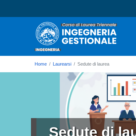
Corso di laurea in Ingegn
Home
Laurearsi
Sedute di laurea
Immagine
Sedute di la