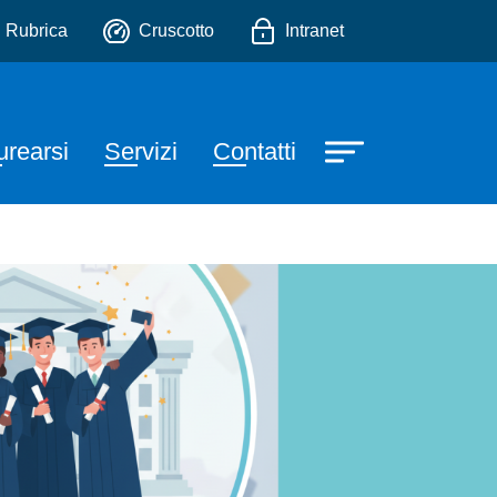
io
Rubrica
Cruscotto
Intranet
urearsi
Servizi
Contatti