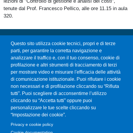
lezioni di "Controllo di gestione e analisi dei costi",
tenute dal Prof. Francesco Pellico, alle ore 11.15 in aula
320.
Questo sito utilizza cookie tecnici, propri e di terze
parti, per garantire la corretta navigazione e
analizzare il traffico e, con il tuo consenso, cookie di
profilazione e altri strumenti di tracciamento di terzi
per mostrare video e misurare l'efficacia delle attività
Università degli Studi di Messina
di comunicazione istituzionale. Puoi rifiutare i cookie
Piazza Pugliatti, 1 - 98122 Messina
non necessari e di profilazione cliccando su “Rifiuta
Cod. Fiscale 80004070837
tutti”. Puoi scegliere di acconsentirne l’utilizzo
P.IVA 00724160833
cliccando su “Accetta tutti” oppure puoi
Centralino: 090 676 1
personalizzare le tue scelte cliccando su
MENÙ SOCIAL
“Impostazione dei cookie”.
Privacy e cookie policy
Cookie documentation